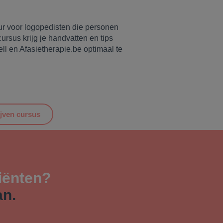
ur voor logopedisten die personen
ursus krijg je handvatten en tips
ll en Afasietherapie.be optimaal te
ijven cursus
liënten?
an.