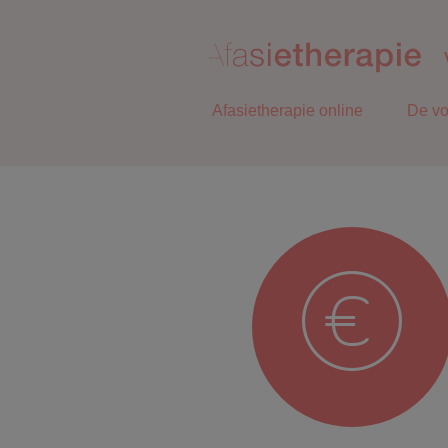
Afasietherapie online
De vo