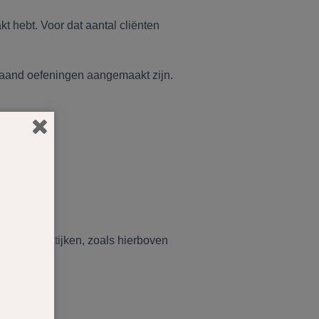
 hebt. Voor dat aantal cliënten
 maand oefeningen aangemaakt zijn.
cliënten.
entra
liere praktijken, zoals hierboven