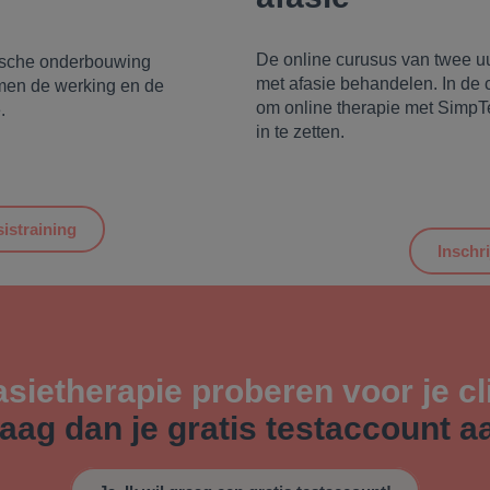
De online curusus van twee u
etische onderbouwing
met afasie behandelen. In de c
men de werking en de
om online therapie met SimpTe
.
in te zetten.
sistraining
Inschr
asietherapie proberen voor je c
aag dan je gratis testaccount a