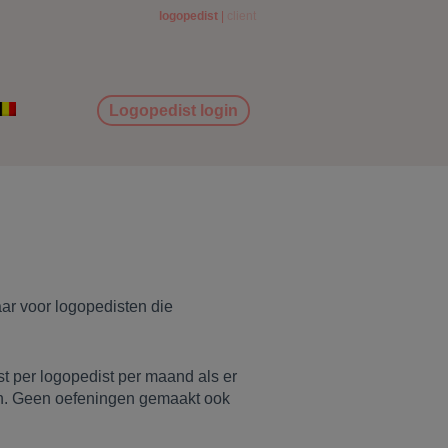
logopedist
client
Logopedist login
aar voor logopedisten die
t per logopedist per maand als er
jn. Geen oefeningen gemaakt ook