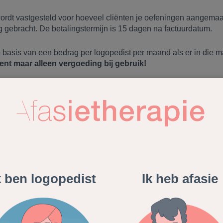
rdt vastgesteld voor hoeveel cliënten je oefeningen aangemaakt
 gebracht. De betalingstermijn is 15 dagen na factuurdatum.
p basis van een bedrag per logopedist per maand als er in die
nt maar alleen vergoeding bij gebruik!
rbreken of stoppen met het gebruik van Afasietherapie.nl voor je 
n: ziekenhuizen en revalidatiec
de tweede lijn kunnen gebruik maken van de kosten voor particu
k ben logopedist
Ik heb afasie
derstaande jaartarieven:
validatiecentra
Kosten incl. BTW