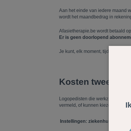
Aan het einde van iedere maand wo
wordt het maandbedrag in rekening
Afasietherapie.be wordt betaald o
Er is geen doorlopend abonneme
Je kunt, elk moment, tijdelijk onde
Kosten tweede lij
Logopedisten die werkzaam zijn in 
I
vermeld, of kunnen kiezen voor on
Instellingen: ziekenhuizen en re