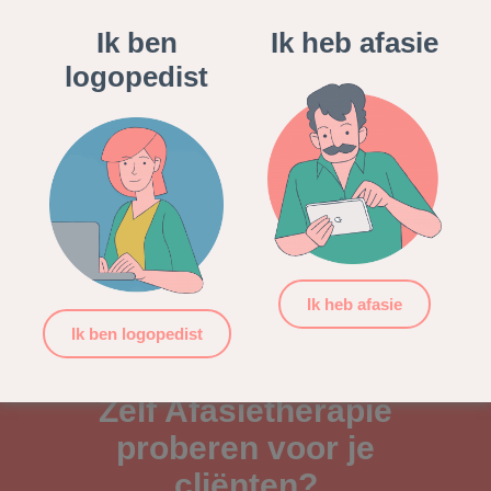
Measures) waarbij het gaat om hoe de cliënt denkt over
Ik ben
Ik heb afasie
de behandelresultaten en PREM-vragenlijsten (Patient
Reported Experience Measures) waarbij het gaat hoe de
logopedist
cliënt de zorgverlening heeft ervaren.
De Nederlandse versie van de Stroke and Aphasia
Quality of Life Scale-39g (
SAQOL-39
) (
Van Ewijk, L.,
Versteegde, L., Raven-Takken, E. & Hilari, K. (2016)
) kan,
indien gewenst samen met de cliënt, online afgenomen
worden.
Ik heb afasie
Ik ben logopedist
Zelf Afasietherapie
proberen voor je
cliënten?