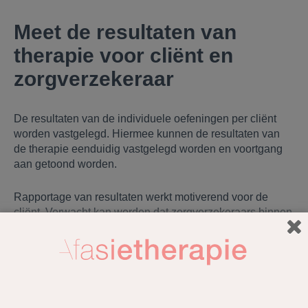
Meet de resultaten van
therapie voor cliënt en
zorgverzekeraar
De resultaten van de individuele oefeningen per cliënt
worden vastgelegd. Hiermee kunnen de resultaten van
de therapie eenduidig vastgelegd worden en voortgang
aan getoond worden.
Rapportage van resultaten werkt motiverend voor de
cliënt. Verwacht kan worden dat zorgverzekeraars binnen
afzienbare termijn ook voor logopedie zal overstappen
naar prestatiebekostiging. Therapieresultaten kunnen
dan eenvoudig aan getoond worden.
Afasietherapie.be implementeert, wanneer beschikbaar,
PROM-vragenlijsten (Patient Reported Outcome