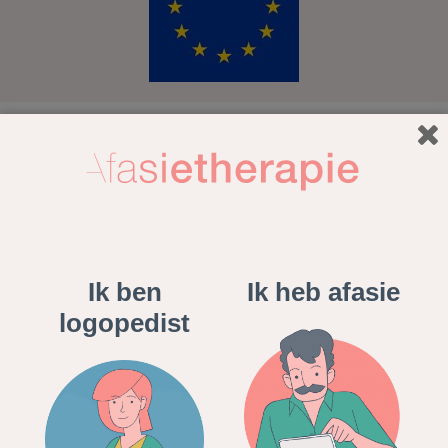
Ik ben
Ik heb afasie
YipYip
is de ontwikkelaar die afasietherapie.nl gemaakt
logopedist
heeft.
YipYip ontwikkelt schaalbare en moderne producten die
met zorg onderhouden worden. Vanwege onze voorliefde
voor techniek en gebruiksvriendelijkheid zoeken we altijd
de grenzen van de mogelijkheden op om tot de meest