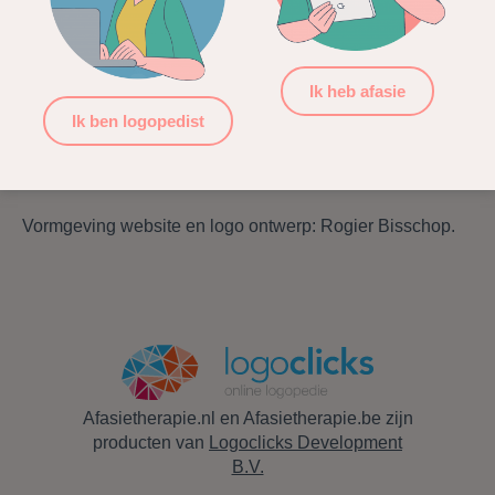
innovatieve oplossingen te komen.
Ik heb afasie
Ik ben logopedist
Vormgeving website en logo ontwerp: Rogier Bisschop.
Afasietherapie.nl en Afasietherapie.be zijn
producten van
Logoclicks Development
B.V.