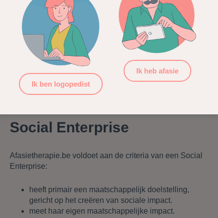
testen en geven van adviezen om Afasietherapie.be aan te
passen aan de wensen en eisen van mensen met afasie:
Lex van Gelder
Siemon Vroon
Hetty de Ruiter
Ik heb afasie
Luc Van Zantvoort (B)
Ik ben logopedist
Social Enterprise
Afasietherapie.be voldoet aan de criteria van een Social
Enterprise:
heeft primair een maatschappelijk doelstelling,
gericht op het creëren van sociale impact.
meet haar eigen maatschappelijke impact.